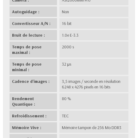
Autoguidage :
Non
Convertisseur A/N :
16 bit
Bruit de lecture :
1.0e E-3.3
Temps de pose
2000 s
maximal :
Temps de pose
32 μs
minimal :
Cadence d'images :
3,5 images / seconde en résolution
6248 x 4276 pixels en 16 bits
Rendement
80 %
Quantique :
Refroidissement :
TEC
Mémoire Vive :
Mémoire tampon de 256 Mo DDR3