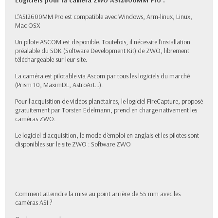
Logiciels pour la caméra ZWO ASI2600MM Pro :
L’ASI2600MM Pro est compatible avec Windows, Arm-linux, Linux,
Mac OSX
Un pilote ASCOM est disponible. Toutefois, il nécessite l'installation
préalable du SDK (Software Development Kit) de ZWO, librement
téléchargeable sur leur site.
La caméra est pilotable via Ascom par tous les logiciels du marché
(Prism 10, MaximDL, AstroArt...).
Pour l'acquisition de vidéos planétaires, le
logiciel FireCapture
, proposé
gratuitement par Torsten Edelmann, prend en charge nativement les
caméras ZWO.
Le logiciel d'acquisition, le mode d'emploi en anglais et les pilotes sont
disponibles sur le site ZWO :
Software ZWO
Comment atteindre la mise au point arrière de 55 mm avec les
caméras ASI ?