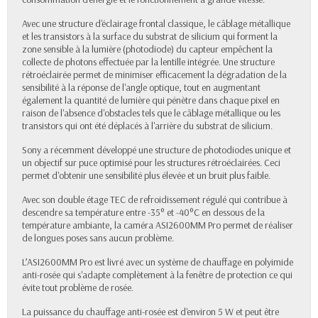
Avec une structure d'éclairage frontal classique, le câblage métallique
et les transistors à la surface du substrat de silicium qui forment la
zone sensible à la lumière (photodiode) du capteur empêchent la
collecte de photons effectuée par la lentille intégrée. Une structure
rétroéclairée permet de minimiser efficacement la dégradation de la
sensibilité à la réponse de l'angle optique, tout en augmentant
également la quantité de lumière qui pénètre dans chaque pixel en
raison de l'absence d'obstacles tels que le câblage métallique ou les
transistors qui ont été déplacés à l'arrière du substrat de silicium.
Sony a récemment développé une structure de photodiodes unique et
un objectif sur puce optimisé pour les structures rétroéclairées. Ceci
permet d'obtenir une sensibilité plus élevée et un bruit plus faible.
Avec son double étage TEC de refroidissement régulé qui contribue à
descendre sa température entre -35° et -40°C en dessous de la
température ambiante, la caméra ASI2600MM Pro permet de réaliser
de longues poses sans aucun problème.
L’ASI2600MM Pro est livré avec un système de chauffage en polyimide
anti-rosée qui s'adapte complètement à la fenêtre de protection ce qui
évite tout problème de rosée.
La puissance du chauffage anti-rosée est d'environ 5 W et peut être