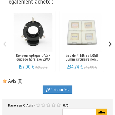
également acheté :
‹
›
Diviseur optique OAG /
Set de 4 filtres LRGB
É
guidage hors axe ZWO
36mm circulaire non...
157,00 €
234,74 €
169,00 €
242,00 €
Avis
(0)
Écrire un Avis
Basé sur
0
Avis
-
0
/
5