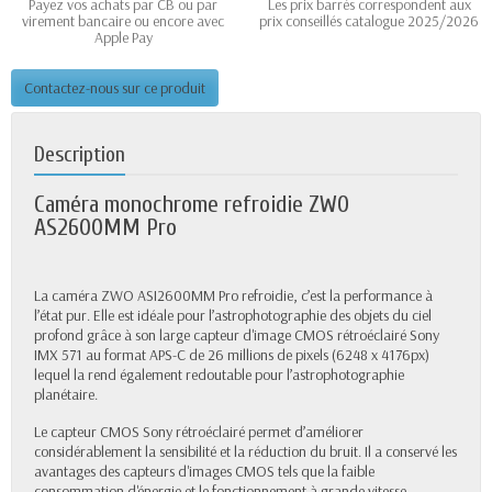
Payez vos achats par CB ou par
Les prix barrés correspondent aux
virement bancaire ou encore avec
prix conseillés catalogue 2025/2026
Apple Pay
Contactez-nous sur ce produit
Description
Caméra monochrome refroidie ZWO
AS2600MM Pro
La caméra ZWO ASI2600MM Pro refroidie, c’est la performance à
l’état pur. Elle est idéale pour l’astrophotographie des objets du ciel
profond grâce à son large capteur d'image CMOS rétroéclairé Sony
IMX 571 au format APS-C de 26 millions de pixels (6248 x 4176px)
lequel la rend également redoutable pour l’astrophotographie
planétaire.
Le capteur CMOS Sony rétroéclairé permet d’améliorer
considérablement la sensibilité et la réduction du bruit. Il a conservé les
avantages des capteurs d'images CMOS tels que la faible
consommation d'énergie et le fonctionnement à grande vitesse.