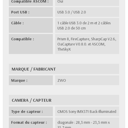
Compatible ASCOM :
Oui
Port USB :
USB 3.0 / USB 2.0
Câble :
1 câble USB 3.0 de 2 m et 2 câbles
USB 2.0 de 50 cm
Compatible :
Prism 8, FireCapture, SharpCap V2.6,
OaCapture V0.8.0. et ASCOM,
TheSkyX
MARQUE / FABRICANT
Marque :
ZWO
CAMERA / CAPTEUR
Type de capteur :
CMOS Sony IMX571 Back-Illuminated
Format du capteur :
diagonale : 28,3 mm - 23,5 mm x
15,7 mm