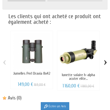
Les clients qui ont acheté ce produit ont
également acheté :
‹
›
Jumelles Perl Dravia 8x42
lunette solaire h-alpha
Fi
acuter elite...
149,00 €
169,00 €
1 160,00 €
1 180,00 €
Avis
(0)
Écrire un Avis