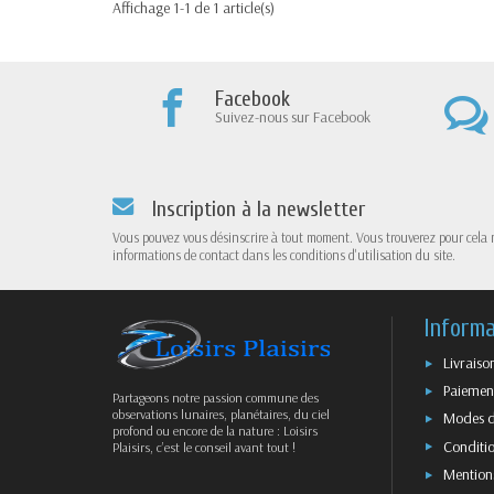
Affichage 1-1 de 1 article(s)
Facebook
Suivez-nous sur Facebook
Inscription à la newsletter
Vous pouvez vous désinscrire à tout moment. Vous trouverez pour cela 
informations de contact dans les conditions d'utilisation du site.
Informa
Livraiso
Paiement
Partageons notre passion commune des
observations lunaires, planétaires, du ciel
Modes d
profond ou encore de la nature : Loisirs
Conditio
Plaisirs, c’est le conseil avant tout !
Mentions