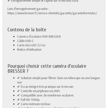
✔ Enregistrement simple et rapide sur le site BRESSER
Lien d’enregistrement garantie :
https://www.bresser.fr/service-clientele/garantie/garantieformular/
Contenu de la boîte
Caméra d’oculaire WiFi BRESSER
Câble USB-C
Carte microSD 32 Go
Notice d’utilisation
Pourquoi choisir cette caméra d’oculaire
BRESSER ?
✔ Solution simple pour filmer dans un télescope ou une longue-
vue
✔ Écran intégré très pratique sur le terrain
✔ Contrôle smartphone via WiFi
✔ Compatible avec de nombreux oculaires
✔ Full HD 1080p
✔ Carte mémoire incluse