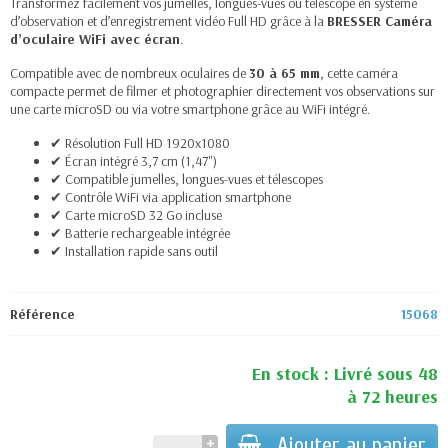
Transformez facilement vos jumelles, longues-vues ou télescope en système
d’observation et d’enregistrement vidéo Full HD grâce à la
BRESSER Caméra
d’oculaire WiFi avec écran
.
Compatible avec de nombreux oculaires de
30 à 65 mm
, cette caméra
compacte permet de filmer et photographier directement vos observations sur
une carte microSD ou via votre smartphone grâce au WiFi intégré.
✔ Résolution Full HD 1920x1080
✔ Écran intégré 3,7 cm (1,47")
✔ Compatible jumelles, longues-vues et télescopes
✔ Contrôle WiFi via application smartphone
✔ Carte microSD 32 Go incluse
✔ Batterie rechargeable intégrée
✔ Installation rapide sans outil
Référence
15068
En stock : Livré sous 48
à 72 heures
Ajouter au panier