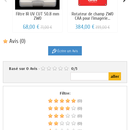
Filtre IR UV CUT 50.8 mm
Rotateur de champ ZWO
Câ
ZWO
CAA pour l’imagerie...
68,00 €
384,00 €
71,00 €
399,00 €
Avis
(0)
Écrire un Avis
Basé sur
0
Avis
-
0
/
5
Filtre:
(0)
(0)
(0)
(0)