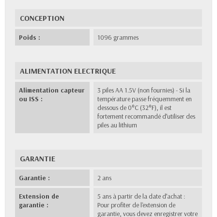
CONCEPTION
Poids :
1096 grammes
ALIMENTATION ELECTRIQUE
Alimentation capteur
3 piles AA 1.5V (non fournies) - Si la
ou ISS :
température passe fréquemment en
dessous de 0°C (32°F), il est
fortement recommandé d’utiliser des
piles au lithium
GARANTIE
Garantie :
2 ans
Extension de
5 ans à partir de la date d’achat :
garantie :
Pour profiter de l'extension de
garantie, vous devez enregistrer votre