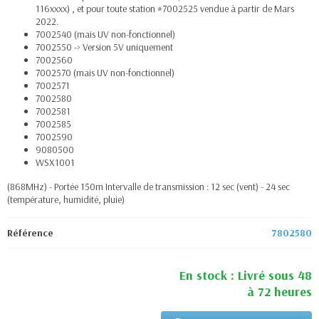
116xxxx) , et pour toute station #7002525 vendue à partir de Mars
2022.
7002540 (mais UV non-fonctionnel)
7002550 -> Version 5V uniquement
7002560
7002570 (mais UV non-fonctionnel)
7002571
7002580
7002581
7002585
7002590
9080500
WSX1001
(868MHz) - Portée 150m Intervalle de transmission : 12 sec (vent) - 24 sec
(température, humidité, pluie)
Référence
7802580
En stock : Livré sous 48
à 72 heures