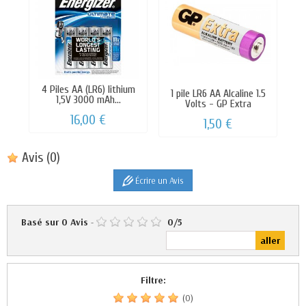
4 Piles AA (LR6) lithium
1 pile LR6 AA Alcaline 1.5
1,5V 3000 mAh...
Volts - GP Extra
16,00 €
1,50 €
Avis
(0)
Écrire un Avis
Basé sur
0
Avis
-
0
/
5
Filtre:
(0)