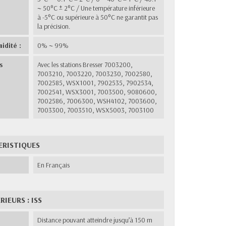
~ 50°C ± 2°C / Une température inférieure
à -5°C ou supérieure à 50°C ne garantit pas
la précision.
idité :
0% ~ 99%
s
Avec les stations Bresser 7003200,
7003210, 7003220, 7003230, 7002580,
7002585, WSX1001, 7902535, 7902534,
7002541, WSX3001, 7003500, 9080600,
7002586, 7006300, WSH4102, 7003600,
7003300, 7003510, WSX5003, 7003100
ERISTIQUES
En Français
IEURS : ISS
Distance pouvant atteindre jusqu’à 150 m