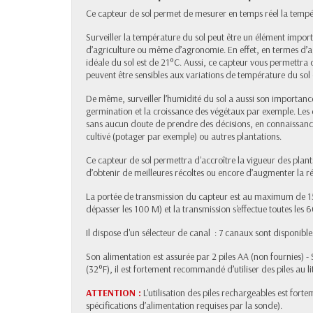
Ce capteur de sol permet de mesurer en temps réel la tempéra
Surveiller la température du sol peut être un élément import
d’agriculture ou même d’agronomie. En effet, en termes d’ag
idéale du sol est de 21°C. Aussi, ce capteur vous permettra d
peuvent être sensibles aux variations de température du sol o
De même, surveiller l’humidité du sol a aussi son importance
germination et la croissance des végétaux par exemple. Les
sans aucun doute de prendre des décisions, en connaissances
cultivé (potager par exemple) ou autres plantations.
Ce capteur de sol permettra d'accroître la vigueur des plan
d’obtenir de meilleures récoltes ou encore d’augmenter la 
La portée de transmission du capteur est au maximum de 15
dépasser les 100 M) et la transmission s'effectue toutes les 
Il dispose d'un sélecteur de canal : 7 canaux sont disponible
Son alimentation est assurée par 2 piles AA (non fournies)
(32°F), il est fortement recommandé d’utiliser des piles au l
ATTENTION :
L'utilisation des piles rechargeables est forte
spécifications d’alimentation requises par la sonde).