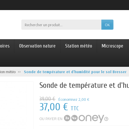
OK
oires
Observation nature
Station météo
Microscope
tion météo
Sonde de température et d'humidité pour le sol Bresser
Sonde de température et d'hu
39,00 €
Économisez 2,00 €
37,00 €
TTC
OU PAYER EN