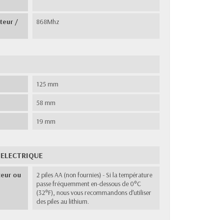
teur /
868Mhz
125 mm
58 mm
19 mm
 ELECTRIQUE
teur ou
2 piles AA (non fournies) - Si la température
passe fréquemment en-dessous de 0°C
(32°F), nous vous recommandons d’utiliser
des piles au lithium.