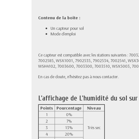
Contenu de la boîte :
Un capteur pour sol
Mode d'emploi
Ce capteur est compatible avec les stations suivantes : 
7002585, WSX1001, 7902535, 7902534, 7002541, WSX3
WSH4102, 7003600, 7003300, 7003510, WSX5003, 70
En cas de doute, n’hésitez pas à nous contacter.
L'affichage de L'humidité du sol su
Points
Pourcentage
Niveau
1
0%
2
7%
3
13%
Très sec
4
20%