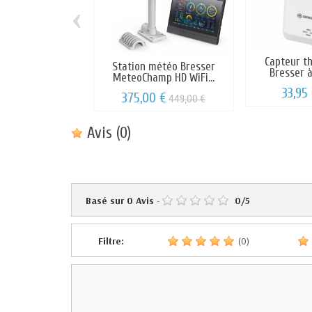
‹
Capteur t
Station météo Bresser
Bresser à
MeteoChamp HD WiFi...
33,95
375,00 €
449,00 €
Avis
(0)
Basé sur
0
Avis
-
0
/
5
Filtre:
(0)