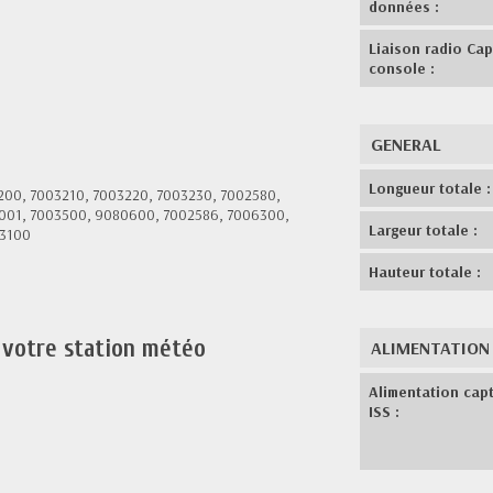
données :
Liaison radio Cap
console :
GENERAL
Longueur totale :
7003200, 7003210, 7003220, 7003230, 7002580,
001, 7003500, 9080600, 7002586, 7006300,
Largeur totale :
03100
Hauteur totale :
r votre station météo
ALIMENTATION
Alimentation cap
ISS :