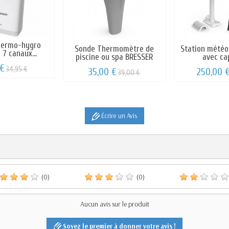
hermo-hygro
Sonde Thermomètre de
Station météo
 7 canaux...
piscine ou spa BRESSER
avec cap
 €
34,95 €
35,00 €
250,00 
39,00 €
Écrire un Avis
(0)
(0)
Aucun avis sur le produit
Soyez le premier à donner votre avis !