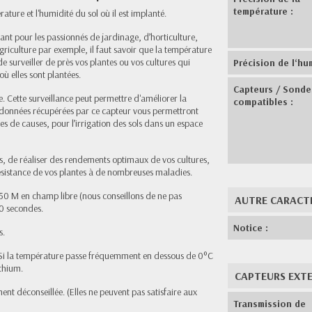
température :
ture et l'humidité du sol où il est implanté.
ant pour les passionnés de jardinage, d’horticulture,
riculture par exemple, il faut savoir que la température
e surveiller de près vos plantes ou vos cultures qui
Précision de l‘hum
ù elles sont plantées.
Capteurs / Sonde
. Cette surveillance peut permettre d'améliorer la
compatibles :
 données récupérées par ce capteur vous permettront
 de causes, pour l’irrigation des sols dans un espace
ts, de réaliser des rendements optimaux de vos cultures,
résistance de vos plantes à de nombreuses maladies.
0 M en champ libre (nous conseillons de ne pas
AUTRE CARACT
60 secondes.
Notice :
s.
 - Si la température passe fréquemment en dessous de 0°C
ithium.
CAPTEURS EXTER
ment déconseillée. (Elles ne peuvent pas satisfaire aux
Transmission de