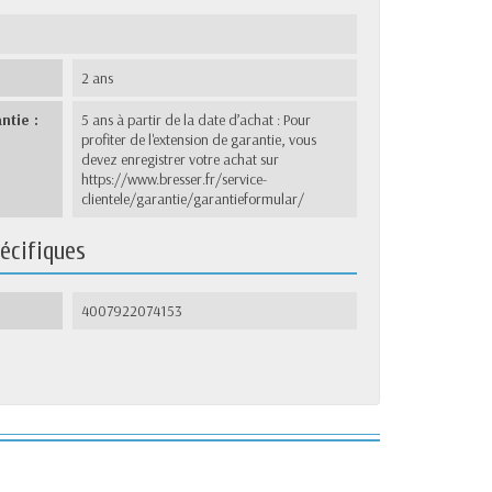
2 ans
ntie :
5 ans à partir de la date d’achat : Pour
profiter de l'extension de garantie, vous
devez enregistrer votre achat sur
https://www.bresser.fr/service-
clientele/garantie/garantieformular/
écifiques
4007922074153