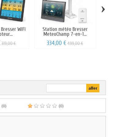
›
 Bresser WiFi
Station météo Bresser
Station météo 
teur...
MeteoChamp 7-en-1...
jours WiFi 4
€
334,00 €
239,00 €
319,00 €
499,00 €
2
(0)
(0)