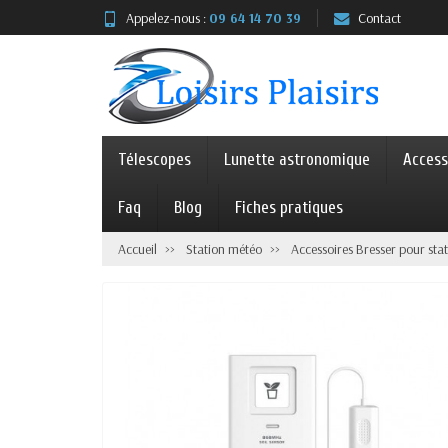
Appelez-nous :
09 64 14 70 39
Contact
Télescopes
Lunette astronomique
Access
Faq
Blog
Fiches pratiques
Accueil
Station météo
Accessoires Bresser pour sta