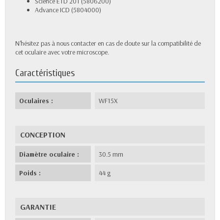
Science ETD 201 (5806200)
Advance ICD (5804000)
N'hésitez pas à nous contacter en cas de doute sur la compatibilité de
cet oculaire avec votre microscope.
Caractéristiques
Oculaires :
WF15X
CONCEPTION
Diamètre oculaire :
30.5 mm
Poids :
44 g
GARANTIE