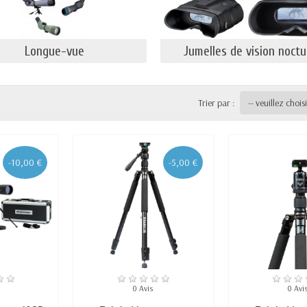
Longue-vue
Jumelles de vision noctu
Trier par :
-- veuillez choisi
-10,00 €
-5,00 €
0 Avis
0 Avi