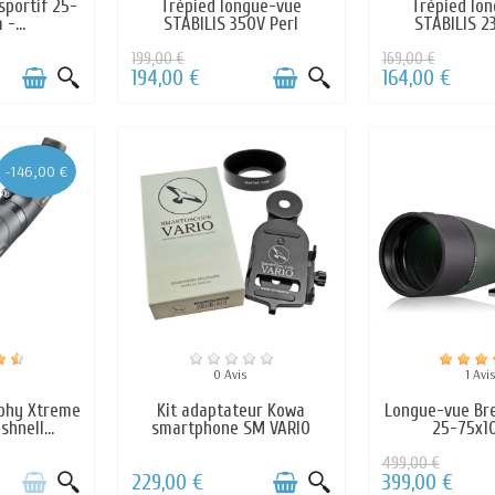
sportif 25-
Trépied longue-vue
Trépied lo
-...
STABILIS 350V Perl
STABILIS 2
199,00 €
169,00 €
194,00 €
164,00 €
-146,00 €
0 Avis
1 Avi
phy Xtreme
Kit adaptateur Kowa
Longue-vue Bre
hnell...
smartphone SM VARIO
25-75x10
499,00 €
229,00 €
399,00 €