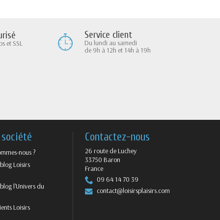
Service client
risé
Du lundi au samedi
ps et SSL
de 9h à 12h et 14h à 19h
 société
Contactez-nous
26 route de Luchey
ommes-nous ?
33750 Baron
blog Loisirs
France
09 64 14 70 39
blog l'Univers du
contact@loisirsplaisirs.com
ients Loisirs