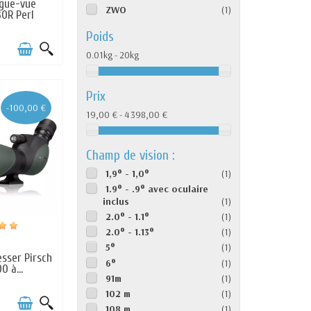
ngue-vue
ZWO
(1)
30R Perl
Poids
0.01kg - 20kg
Prix
-100,00 €
19,00 € - 4 398,00 €
Champ de vision :
1,9° - 1,0°
(1)
1.9° - .9° avec oculaire
inclus
(1)
2.0° - 1.1°
(1)
2.0° - 1.13°
(1)
s
5°
(1)
sser Pirsch
6°
(1)
0 à...
91m
(1)
102 m
(1)
108 m
(1)