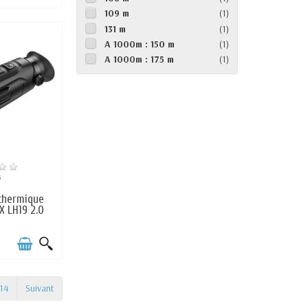
109 m
(1)
131 m
(1)
A 1000m : 150 m
(1)
A 1000m : 175 m
(1)
s
thermique
X LH19 2.0
14
Suivant