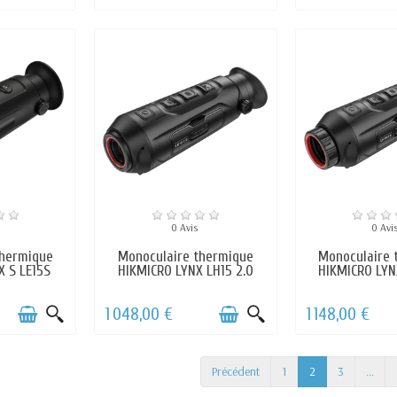
0 Avis
0 Avi
thermique
Monoculaire thermique
Monoculaire 
X S LE15S
HIKMICRO LYNX LH15 2.0
HIKMICRO LYN
1 048,00 €
1 148,00 €
Précédent
1
2
3
…