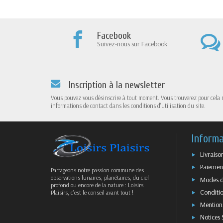
Facebook
Suivez-nous sur Facebook
Inscription à la newsletter
Vous pouvez vous désinscrire à tout moment. Vous trouverez pour cela 
informations de contact dans les conditions d'utilisation du site.
Informa
Livraiso
Paiement
Partageons notre passion commune des
observations lunaires, planétaires, du ciel
Modes d
profond ou encore de la nature : Loisirs
Conditio
Plaisirs, c’est le conseil avant tout !
Mentions
Notices 