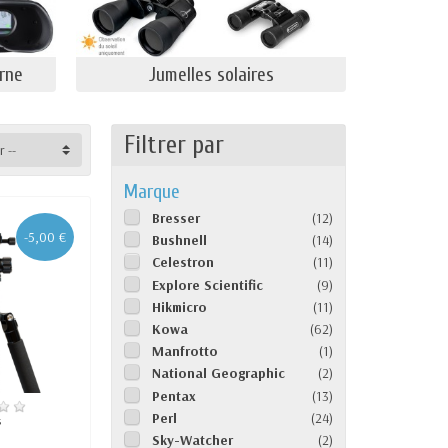
rne
Jumelles solaires
Filtrer par
r --
Marque
Bresser
(12)
-5,00 €
Bushnell
(14)
Celestron
(11)
Explore Scientific
(9)
Hikmicro
(11)
Kowa
(62)
Manfrotto
(1)
National Geographic
(2)
Pentax
(13)
Perl
(24)
s
Sky-Watcher
(2)