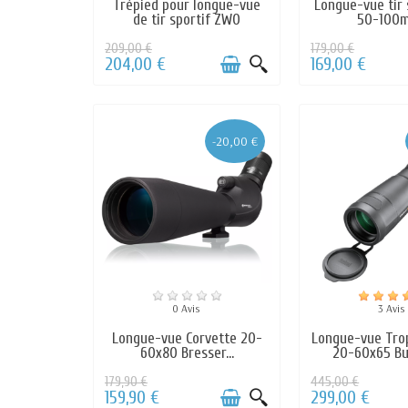
Trépied pour longue-vue
Longue-vue tir 
de tir sportif ZWO
50-100m 
209,00 €
179,00 €
204,00 €
169,00 €
-20,00 €
0 Avis
3 Avis
Longue-vue Corvette 20-
Longue-vue Tro
60x80 Bresser...
20-60x65 Bus
179,90 €
445,00 €
159,90 €
299,00 €