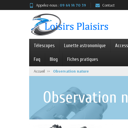
Appelez-nous :
09 64 14 70 39
Contact
Télescopes
Lunette astronomique
Access
Faq
Blog
Fiches pratiques
Accueil
Observation nature
Observation 