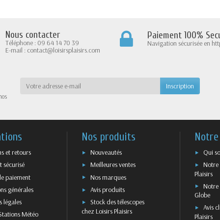
Nous contacter
Paiement 100% Secu
Téléphone : 09 64 14 70 39
Navigation sécurisée en htt
E-mail : contact@loisirsplaisirs.com
nos
tions
Nos produits
Notre
ns et retours
Nouveautés
Qui s
 sécurisé
Meilleures ventes
Notre 
Plaisirs
e paiement
Nos marques
Notre 
ns générales
Avis produits
Globe
 légales
Stock des télescopes
Avis cl
chez Loisirs Plaisirs
Stations Météo
Plaisirs