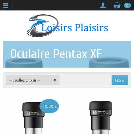
0
Oculaire Pentax XF
-- veuillez choisir --
Filtrer
-10,00 €