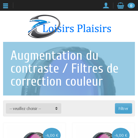
0
Augmentation du
contraste / Filtres de
correction couleur
-- veuillez choisir --
Filtrer
-4,00 €
-4,00 €