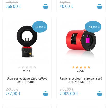
278,00 €
42,00 €
268,00 €
40,00 €
-13,00 €
-141,00 €
0 Avis
2 Avis
Diviseur optique ZWO OAG-L
Caméra couleur refroidie ZWO
avec prisme...
ASI2600MC DUO...
250,00 €
2 150,00 €
237,00 €
2 009,00 €