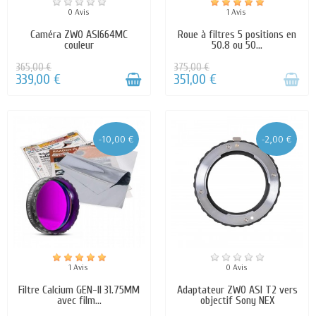
0 Avis
1 Avis
Caméra ZWO ASI664MC
Roue à filtres 5 positions en
couleur
50.8 ou 50...
365,00 €
375,00 €
339,00 €
351,00 €
-10,00 €
-2,00 €
1 Avis
0 Avis
Filtre Calcium GEN-II 31.75MM
Adaptateur ZWO ASI T2 vers
avec film...
objectif Sony NEX