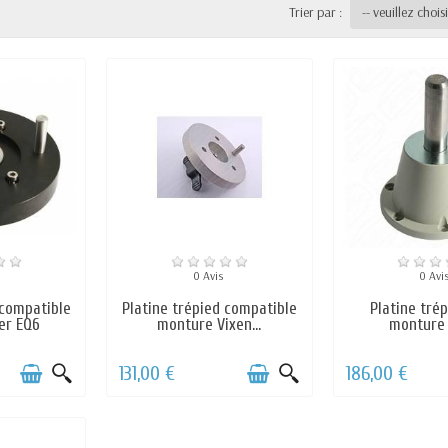
Trier par :
-- veuillez choisi
0 Avis
0 Avi
 compatible
Platine trépied compatible
Platine tré
er EQ6
monture Vixen...
monture 
131,00 €
186,00 €