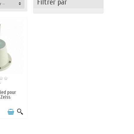
Filtrer par
r --
s
pied pour
Zeiss