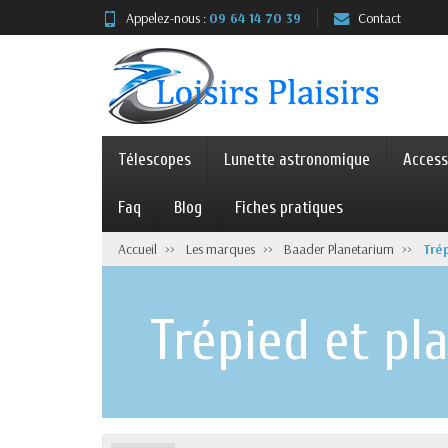
Appelez-nous :
09 64 14 70 39
Contact
Télescopes
Lunette astronomique
Access
Faq
Blog
Fiches pratiques
Accueil
Les marques
Baader Planetarium
Tré
Trépied et pl