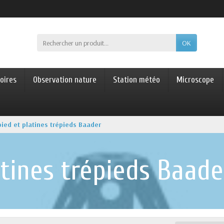
OK
oires
Observation nature
Station météo
Microscope
pied et platines trépieds Baader
atines trépieds Baade