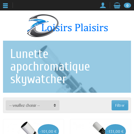
0
Lunette
apochromatique
skywatcher
-- veuillez choisir --
Filtrer
-101,00 €
-131,00 €