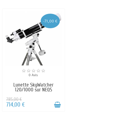
-71,00 €
0 Avis
Lunette SkyWatcher
120/1000 sur NEQ5
785,00 €
714,00 €