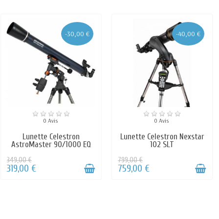
-30,00 €
-40,00 €
0 Avis
0 Avis
Lunette Celestron
Lunette Celestron Nexstar
AstroMaster 90/1000 EQ
102 SLT
349,00 €
799,00 €
319,00 €
759,00 €