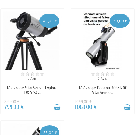
-40,00 €
-30,00 €
0 Avis
0 Avis
Télescope StarSense Explorer
Téléscope Dobson 203/1200
DX 5 SC...
StarSense...
839,00 €
1 099,00 €
799,00 €
1 069,00 €
-35,00 €